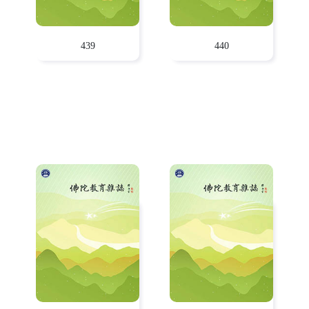
439
440