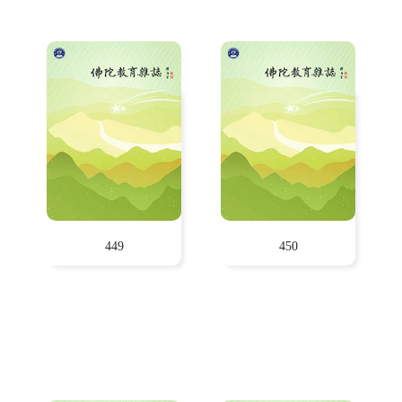
449
450