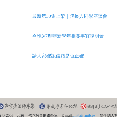
最新第30集上架｜院長與同學座談會
今晚3/7舉辦新學年相關事宜說明會
請大家確認信箱是否正確
t © 2003 - 2026
佛陀教育網路學院
E-mail:
amtb@amtb.tw
學生總人數：