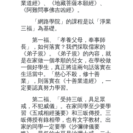
業道經》、《地藏菩薩本願經》、
《阿難問事佛吉凶經》。
「網路學院」的課程是以「淨業
三福」為基礎。
第一福、「孝養父母，奉事師
長」，如何落實？我們採取儒家的
《弟子規》。《弟子規》的內容，就
是在家做一個孝順的兒女，在學校做
一個好學生，真正將這兩句話落實在
生活當中。「慈心不殺，修十善
業」，則落實在《十善業道經》，一
定要認真努力學習。
第二福、「受持三皈，具足眾
戒，不犯威儀」。在家同學至少要學
習《五戒相經箋要》和三皈傳授。三
皈傳授有錄相帶，也有文字教材。出
家的同學一定要學《沙彌律儀要