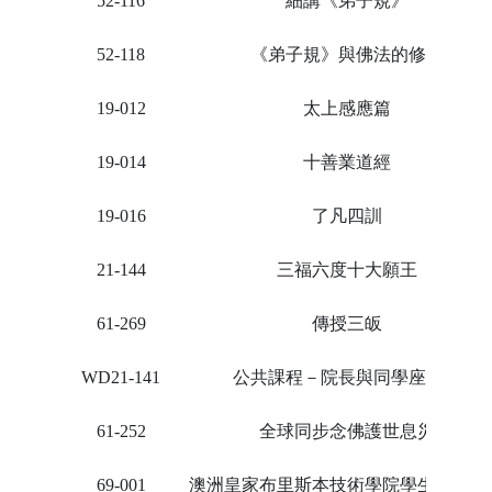
52-116
細講《弟子規》
52-118
《弟子規》與佛法的修學
19-012
太上感應篇
19-014
十善業道經
19-016
了凡四訓
21-144
三福六度十大願王
61-269
傳授三皈
WD21-141
公共課程－院長與同學座談會
61-252
全球同步念佛護世息災
69-001
澳洲皇家布里斯本技術學院學生習講分