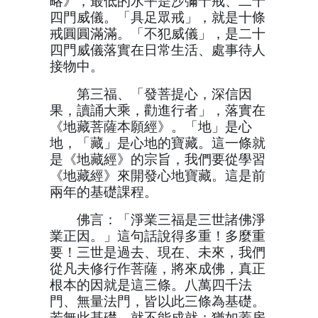
略》，最低的水平是沙彌十戒、二十
四門威儀。「具足眾戒」，就是十條
戒圓圓滿滿。「不犯威儀」，是二十
四門威儀落實在日常生活、處事待人
接物中。
第三福、「發菩提心，深信因
果，讀誦大乘，勸進行者」，落實在
《地藏菩薩本願經》。「地」是心
地，「藏」是心地的寶藏。這一條就
是《地藏經》的宗旨，我們要從學習
《地藏經》來開發心地寶藏。這是前
兩年的基礎課程。
佛言：「淨業三福是三世諸佛淨
業正因。」這句話說得多重！多麼重
要！三世是過去、現在、未來，我們
從凡夫修行作菩薩，將來成佛，真正
根本的因就是這三條。八萬四千法
門、無量法門，皆以此三條為基礎。
若無此基礎，就不能成就；猶如蓋房