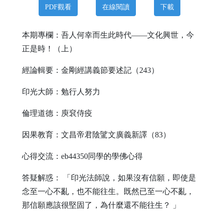
PDF觀看
在線閱讀
下載
本期專欄：吾人何幸而生此時代——文化興世，今
正是時！（上）
經論輯要：金剛經講義節要述記（243）
印光大師：勉行人努力
倫理道德：庾袞侍疫
因果教育：文昌帝君陰騭文廣義新譯（83）
心得交流：eb44350同學的學佛心得
答疑解惑： 「印光法師說，如果沒有信願，即使是
念至一心不亂，也不能往生。既然已至一心不亂，
那信願應該很堅固了，為什麼還不能往生？ 」