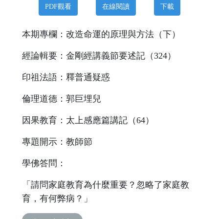
PDF觀看
在線閱讀
下載
本期專欄：改造命運的原理與方法（下）
經論輯要：金剛經講義節要述記（324）
印祖法語：釋普通疑惑
倫理道德：郭巨埋兒
因果教育：太上感應篇講記（64）
專題開示：教師節
學佛答問：
「請問家庭教育為什麼重要？忽略了家庭教
育，有何弊病？」